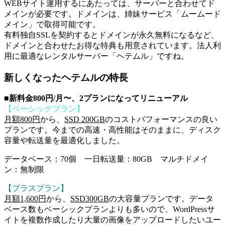
WEBサイト運用するにあたっては、サーバーと合わせてド
メインが必要です。ドメインは、姉妹サービス「ムームード
メイン」で取得可能です。
有料独自SSLを契約するとドメインが永久無料になるなど、
ドメインと合わせたお得な特典も用意されています。法人利
用に最適なレンタルサーバー「ヘテムル」ですね。
新しくなったヘテムルの特長
■
新料金800円/月〜、2プランになってリニューアル
【ベーシックプラン】
月額800円
から、
SSD 200GB
のコストパフォーマンスの良い
プランです。今までの高速・高性能はそのままに、ディスク
容量や転送量を最適化しました。
データベース：70個 一日転送量：80GB マルチドメイ
ン：無制限
【プラスプラン】
月額1,600円
から、
SSD300GB
の大容量プランです。データ
ベース数もベーシックプランよりも多いので、WordPressサ
イトを複数作成したり大量の画像をアップロードしたいユー