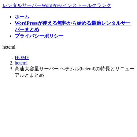
コ
ナ
レンタルサーバーWordPressインストールクランク
ン
ビ
ホーム
テ
ゲ
WordPressが使える無料から始める最適レンタルサー
ン
ー
バーまとめ
ツ
シ
プライバシーポリシー
へ
ョ
ス
ン
heteml
キ
に
ッ
移
HOME
プ
動
heteml
高速大容量サーバー ヘテムル(heteml)の特長とリニュー
アルとまとめ