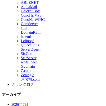
ABLENET
AlphaMail
ColorfulBox
ConoHa VPS
ConoHa WING
CoreServer
CPI
DomainKing
heteml
Lolipop!
Quicca Plus
ServerQueen
SixCore
StarServer
wpXSpeed
Xdomain
Z.com
Zenlogic
お名前.com
クランクログ
アーカイブ
2026年7月