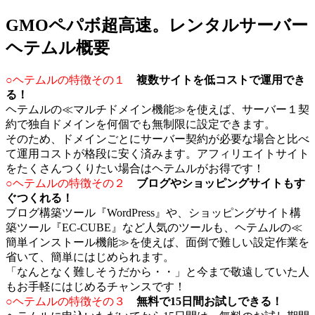
新
日
GMOペパボ超高速。レンタルサーバー
時
:
ヘテムル概要
○ヘテムルの特徴その１
複数サイトを低コストで運用でき
る！
ヘテムルの≪マルチドメイン機能≫を使えば、サーバー１契
約で独自ドメインを何個でも無制限に設定できます。
そのため、ドメインごとにサーバー契約が必要な場合と比べ
て運用コストが格段に安く済みます。アフィリエイトサイト
をたくさんつくりたい場合はヘテムルがお得です！
○ヘテムルの特徴その２
ブログやショッピングサイトもす
ぐつくれる！
ブログ構築ツール『WordPress』や、ショッピングサイト構
築ツール『EC-CUBE』など人気のツールも、ヘテムルの≪
簡単インストール機能≫を使えば、面倒で難しい設定作業を
省いて、簡単にはじめられます。
「なんとなく難しそうだから・・」と今まで敬遠していた人
もお手軽にはじめるチャンスです！
○ヘテムルの特徴その３
無料で15日間お試しできる！