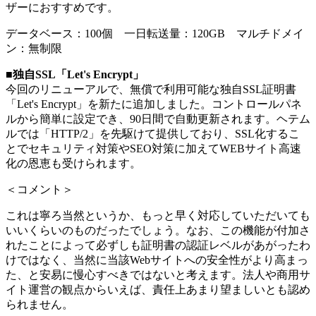
ザーにおすすめです。
データベース：100個 一日転送量：120GB マルチドメイ
ン：無制限
■
独自SSL「Let's Encrypt」
今回のリニューアルで、無償で利用可能な独自SSL証明書
「Let's Encrypt」を新たに追加しました。コントロールパネ
ルから簡単に設定でき、90日間で自動更新されます。ヘテム
ルでは「HTTP/2」を先駆けて提供しており、SSL化するこ
とでセキュリティ対策やSEO対策に加えてWEBサイト高速
化の恩恵も受けられます。
＜コメント＞
これは寧ろ当然というか、もっと早く対応していただいても
いいくらいのものだったでしょう。なお、この機能が付加さ
れたことによって必ずしも証明書の認証レベルがあがったわ
けではなく、当然に当該Webサイトへの安全性がより高まっ
た、と安易に慢心すべきではないと考えます。法人や商用サ
イト運営の観点からいえば、責任上あまり望ましいとも認め
られません。