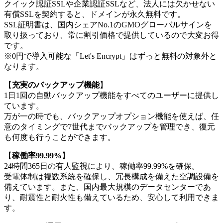
クイック認証SSLや企業認証SSLなど、法人には欠かせない
有償SSLを契約すると、ドメインが永久無料です。
SSL証明書は、国内シェアNo.1のGMOグローバルサインを
取り扱っており、常に割引価格で提供しているので大変お得
です。
※0円で導入可能な「Let's Encrypt」はずっと無料の対象外と
なります。
【
充実のバックアップ機能
】
1日1回の自動バックアップ機能をすべてのユーザーに提供し
ています。
万が一の時でも、バックアップオプション機能を使えば、任
意のタイミングで7世代までバックアップを管理でき、復元
も何度も行うことができます。
【
稼働率99.99%
】
24時間365日の有人監視により、稼働率99.99%を確保。
受電体制は複数系統を確保し、冗長構成を備えた空調設備を
備えています。また、国内最大規模のデータセンターであ
り、耐震性と耐火性も備えているため、安心して利用できま
す。