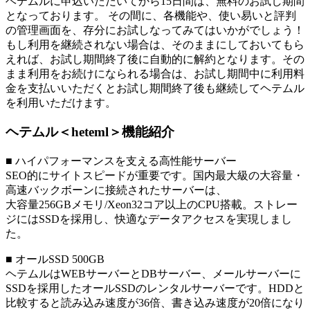
ヘテムルに申込いただいてから15日間は、無料のお試し期間
となっております。 その間に、各機能や、使い易いと評判
の管理画面を、存分にお試しなってみてはいかがでしょう！
もし利用を継続されない場合は、そのままにしておいてもら
えれば、お試し期間終了後に自動的に解約となります。その
まま利用をお続けになられる場合は、お試し期間中に利用料
金を支払いいただくとお試し期間終了後も継続してヘテムル
を利用いただけます。
ヘテムル＜heteml＞機能紹介
■ ハイパフォーマンスを支える高性能サーバー
SEO的にサイトスピードが重要です。国内最大級の大容量・
高速バックボーンに接続されたサーバーは、
大容量256GBメモリ/Xeon32コア以上のCPU搭載。ストレー
ジにはSSDを採用し、快適なデータアクセスを実現しまし
た。
■ オールSSD 500GB
ヘテムルはWEBサーバーとDBサーバー、メールサーバーに
SSDを採用したオールSSDのレンタルサーバーです。HDDと
比較すると読み込み速度が36倍、書き込み速度が20倍になり