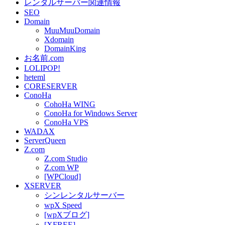
レンタルサーバー関連情報
SEO
Domain
MuuMuuDomain
Xdomain
DomainKing
お名前.com
LOLIPOP!
heteml
CORESERVER
ConoHa
CohoHa WING
ConoHa for Windows Server
ConoHa VPS
WADAX
ServerQueen
Z.com
Z.com Studio
Z.com WP
[WPCloud]
XSERVER
シンレンタルサーバー
wpX Speed
[wpXブログ]
[XFREE]