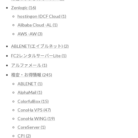
Zenlogic (16)
hostingon IDCF Cloud (1)
Alibaba Cloud -AL (1)
AWS -AW (3)
ABLENET(エイブルネット) (2)
FC2レンタルサーバーLite (1)
アルファメール (1)
格安・お得情報 (245)
ABLENET (1)
AlphaMail (1)
ColorfulBox (15)
ConoHa VPS (47)
ConoHa WING (19)
CoreServer (1)
CPI (2)