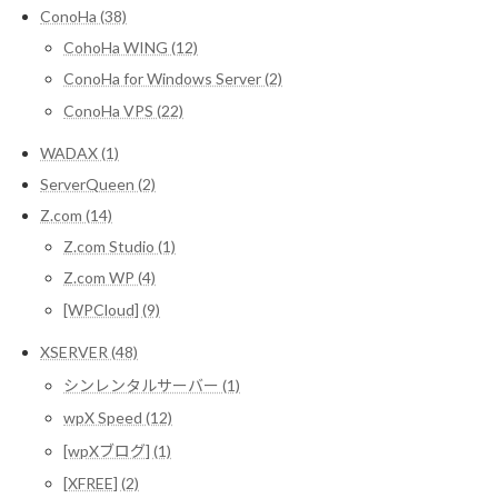
ConoHa (38)
CohoHa WING (12)
ConoHa for Windows Server (2)
ConoHa VPS (22)
WADAX (1)
ServerQueen (2)
Z.com (14)
Z.com Studio (1)
Z.com WP (4)
[WPCloud] (9)
XSERVER (48)
シンレンタルサーバー (1)
wpX Speed (12)
[wpXブログ] (1)
[XFREE] (2)