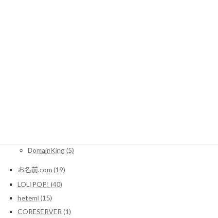
カテゴリー
CMSとは (1)
レンタルサーバー一覧 (2)
WordPressコラム (10)
サーバー (1)
レンタルサーバー関連情報 (16)
SEO (3)
Domain (11)
MuuMuuDomain (3)
Xdomain (2)
DomainKing (5)
お名前.com (19)
LOLIPOP! (40)
heteml (15)
CORESERVER (1)