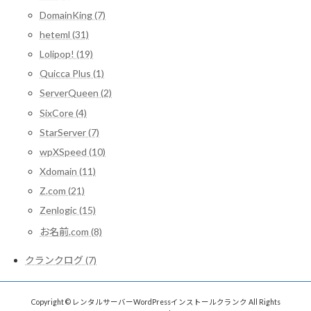
DomainKing (7)
heteml (31)
Lolipop! (19)
Quicca Plus (1)
ServerQueen (2)
SixCore (4)
StarServer (7)
wpXSpeed (10)
Xdomain (11)
Z.com (21)
Zenlogic (15)
お名前.com (8)
クランクログ (7)
Copyright © レンタルサーバーWordPressインストールクランク All Rights