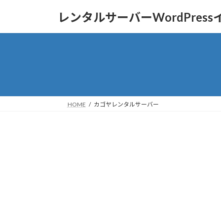
コ
ナ
レンタルサーバーWordPres
ン
ビ
テ
ゲ
ン
ー
ツ
シ
へ
ョ
ス
ン
キ
に
ッ
移
HOME
カゴヤレンタルサーバー
プ
動