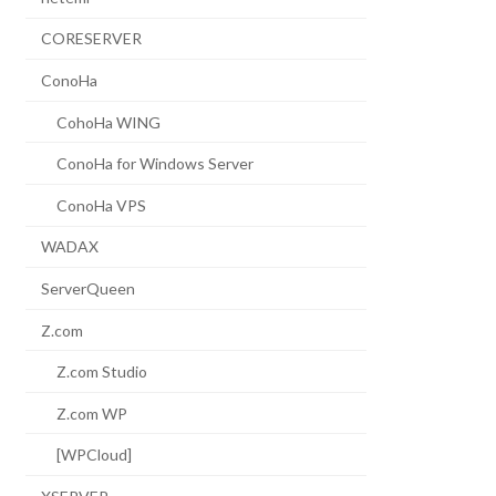
CORESERVER
ConoHa
CohoHa WING
ConoHa for Windows Server
ConoHa VPS
WADAX
ServerQueen
Z.com
Z.com Studio
Z.com WP
[WPCloud]