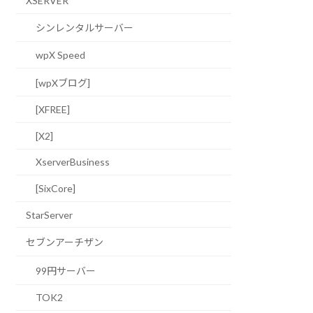
XSERVER
シンレンタルサーバー
wpX Speed
[wpXブログ]
[XFREE]
[X2]
XserverBusiness
[SixCore]
StarServer
セブンアーチザン
99円サーバー
TOK2