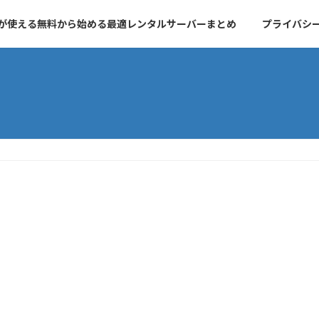
essが使える無料から始める最適レンタルサーバーまとめ
プライバシ