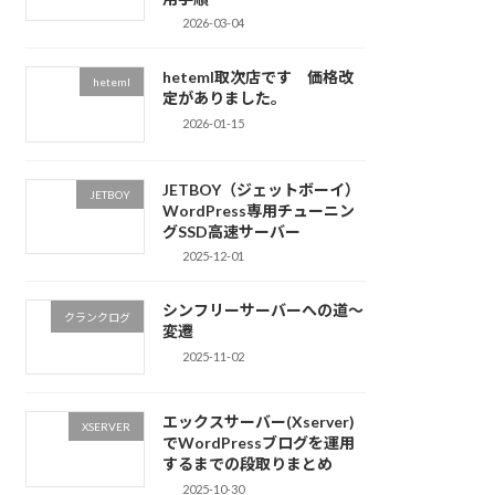
2026-03-04
heteml取次店です 価格改
heteml
定がありました。
2026-01-15
JETBOY（ジェットボーイ）
JETBOY
WordPress専用チューニン
グSSD高速サーバー
2025-12-01
シンフリーサーバーへの道～
クランクログ
変遷
2025-11-02
エックスサーバー(Xserver)
XSERVER
でWordPressブログを運用
するまでの段取りまとめ
2025-10-30